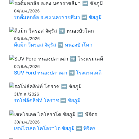
04/ส.ค./2026
รถดั้มหกล้อ อ.คง นครราชสีมา ➡️ ชัยภูมิ
03/ส.ค./2026
ดีแม็ก วีครอส จัตุรัส ➡️ หนองบัวโคก
02/ส.ค./2026
SUV Ford หนองปลาเฒ่า ➡️ โรงแรมเคดี
31/ก.ค./2026
รถโฟล์คลิฟท์ โคราช ➡️ ชัยภูมิ
30/ก.ค./2026
เชฟโรเลต โคโลราโด ชัยภูมิ ➡️ พิจิตร