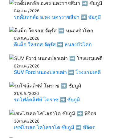
04/ส.ค./2026
รถดั้มหกล้อ อ.คง นครราชสีมา ➡️ ชัยภูมิ
03/ส.ค./2026
ดีแม็ก วีครอส จัตุรัส ➡️ หนองบัวโคก
02/ส.ค./2026
SUV Ford หนองปลาเฒ่า ➡️ โรงแรมเคดี
31/ก.ค./2026
รถโฟล์คลิฟท์ โคราช ➡️ ชัยภูมิ
30/ก.ค./2026
เชฟโรเลต โคโลราโด ชัยภูมิ ➡️ พิจิตร