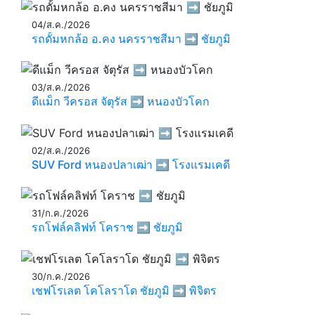
04/ส.ค./2026
รถดั้มหกล้อ อ.คง นครราชสีมา ➡️ ชัยภูมิ
03/ส.ค./2026
ดีแม็ก วีครอส จัตุรัส ➡️ หนองบัวโคก
02/ส.ค./2026
SUV Ford หนองปลาเฒ่า ➡️ โรงแรมเคดี
31/ก.ค./2026
รถโฟล์คลิฟท์ โคราช ➡️ ชัยภูมิ
30/ก.ค./2026
เชฟโรเลต โคโลราโด ชัยภูมิ ➡️ พิจิตร