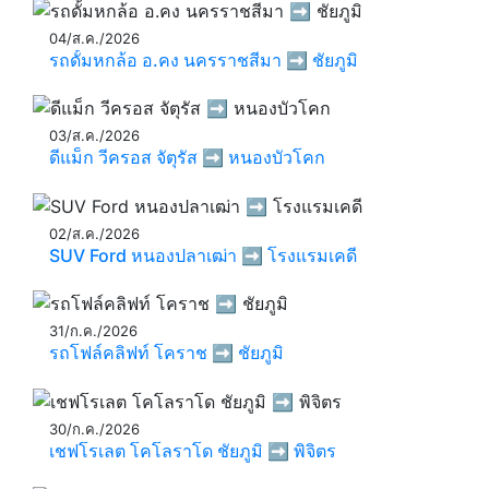
04/ส.ค./2026
รถดั้มหกล้อ อ.คง นครราชสีมา ➡️ ชัยภูมิ
03/ส.ค./2026
ดีแม็ก วีครอส จัตุรัส ➡️ หนองบัวโคก
02/ส.ค./2026
SUV Ford หนองปลาเฒ่า ➡️ โรงแรมเคดี
31/ก.ค./2026
รถโฟล์คลิฟท์ โคราช ➡️ ชัยภูมิ
30/ก.ค./2026
เชฟโรเลต โคโลราโด ชัยภูมิ ➡️ พิจิตร