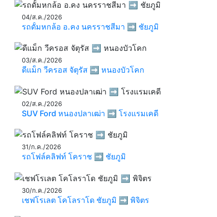
04/ส.ค./2026
รถดั้มหกล้อ อ.คง นครราชสีมา ➡️ ชัยภูมิ
03/ส.ค./2026
ดีแม็ก วีครอส จัตุรัส ➡️ หนองบัวโคก
02/ส.ค./2026
SUV Ford หนองปลาเฒ่า ➡️ โรงแรมเคดี
31/ก.ค./2026
รถโฟล์คลิฟท์ โคราช ➡️ ชัยภูมิ
30/ก.ค./2026
เชฟโรเลต โคโลราโด ชัยภูมิ ➡️ พิจิตร