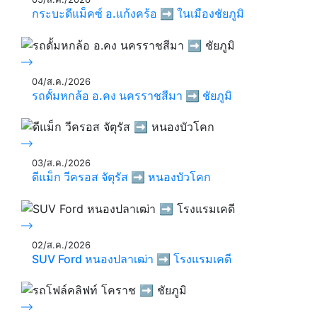
กระบะดีแม็คซ์ อ.แก้งคร้อ ➡️ ในเมืองชัยภูมิ
04/ส.ค./2026
รถดั้มหกล้อ อ.คง นครราชสีมา ➡️ ชัยภูมิ
03/ส.ค./2026
ดีแม็ก วีครอส จัตุรัส ➡️ หนองบัวโคก
02/ส.ค./2026
SUV Ford หนองปลาเฒ่า ➡️ โรงแรมเคดี